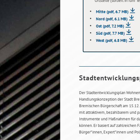
Ortsteile (sortiert in fünf
Mitte
(pdf, 6.7 MB)
Nord
(pdf, 6.1 MB)
Ost
(pdf, 7.2 MB)
Süd
(pdf, 7.7 MB)
West
(pdf, 6.8 MB)
Stadtentwicklung
Der Stadtentwicklungsplan Wohnen 
Handlungskonzeption der Stadt Bre
Bremischen Bürgerschaft am 15.12.2
mit attraktivem, bezahlbarem und
Instrumente und Maßnahmen für das
können. Er basiert auf zahlreichen
Bürger*innen, Expert*innen und Pol